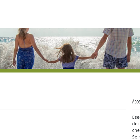
Acce
Ese
dei
che
Se 