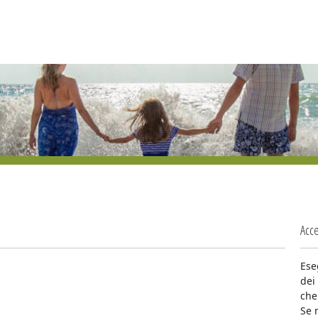
Acce
Ese
dei
che
Se 